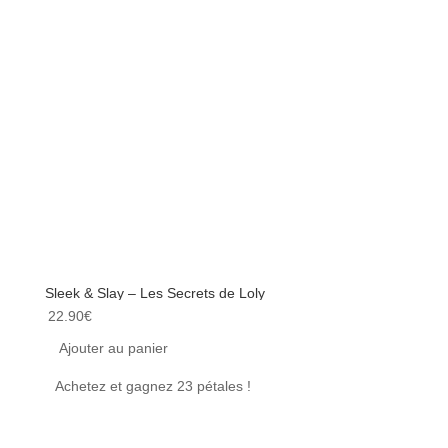
Sleek & Slay – Les Secrets de Loly
Kurl H
22.90
€
39.90
Ajouter au panier
Ajou
Achetez et gagnez 23 pétales !
Achet