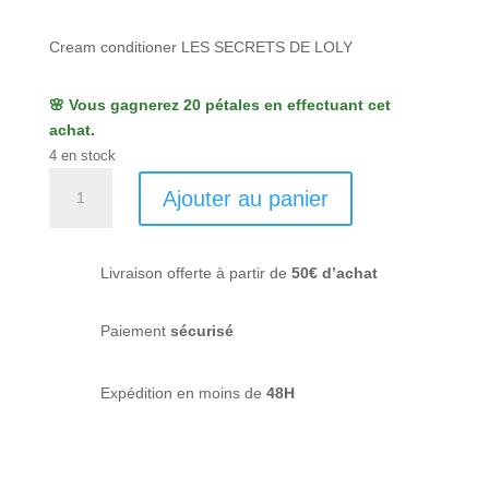
Cream conditioner LES SECRETS DE LOLY
🌸 Vous gagnerez 20 pétales en effectuant cet
achat.
4 en stock
quantité
Ajouter au panier
de
Cream-
conditioner-
Livraison offerte à partir de
50€ d’achat
Les
secrets
de
Paiement
sécurisé
Loly
Expédition en moins de
48H