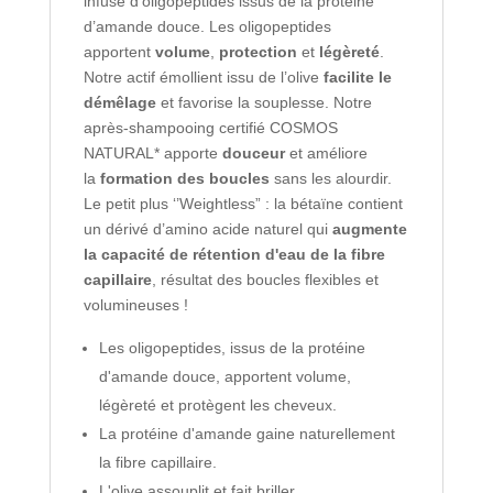
infusé d'oligopeptides issus de la protéine
d’amande douce. Les oligopeptides
apportent
volume
,
protection
et
légèreté
.
Notre actif émollient issu de l’olive
facilite le
démêlage
et favorise la souplesse. Notre
après-shampooing certifié COSMOS
NATURAL* apporte
douceur
et améliore
la
formation des boucles
sans les alourdir.
Le petit plus ‘’Weightless” : la bétaïne contient
un dérivé d’amino acide naturel qui
augmente
la capacité de rétention d'eau de la fibre
capillaire
, résultat des boucles flexibles et
volumineuses !
Les oligopeptides, issus de la protéine
d'amande douce, apportent volume,
légèreté et protègent les cheveux.
La protéine d'amande gaine naturellement
la fibre capillaire.
L'olive assouplit et fait briller.