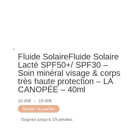
Fluide SolaireFluide Solaire
Lacté SPF50+/ SPF30 –
Soin minéral visage & corps
très haute protection – LA
CANOPÉE – 40ml
Plage
16.00
€
–
19.00
€
de
Ajouter au panier
prix :
Gagnez jusqu'à 19 pétales.
16.00€
à