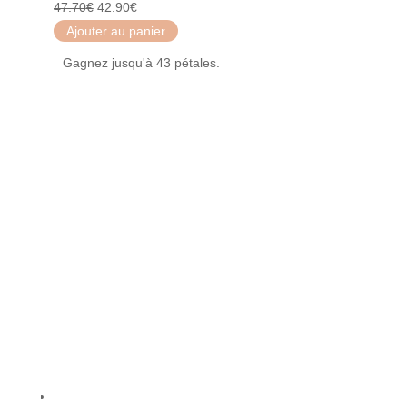
Le
Le
47.70
€
42.90
€
prix
prix
Ajouter au panier
initial
actuel
Gagnez jusqu'à 43 pétales.
était :
est :
47.70€.
42.90€.