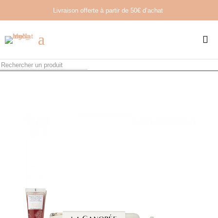
Livraison offerte à partir de
50€ d’achat
