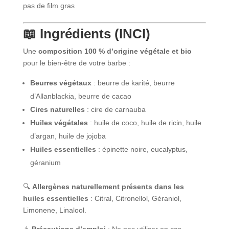
pas de film gras
📖 Ingrédients (INCI)
Une
composition 100 % d’origine végétale et bio
pour le bien-être de votre barbe :
Beurres végétaux
: beurre de karité, beurre
d’Allanblackia, beurre de cacao
Cires naturelles
: cire de carnauba
Huiles végétales
: huile de coco, huile de ricin, huile
d’argan, huile de jojoba
Huiles essentielles
: épinette noire, eucalyptus,
géranium
🔍
Allergènes naturellement présents dans les
huiles essentielles
: Citral, Citronellol, Géraniol,
Limonene, Linalool.
⚠️
Précautions d’emploi
: Ne pas utiliser en cas