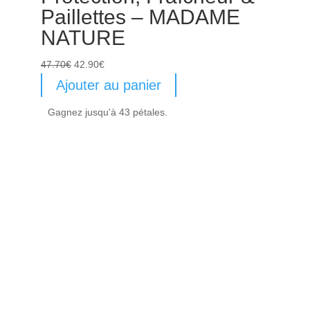
Paillettes – MADAME
NATURE
Le
Le
47.70
€
42.90
€
prix
prix
Ajouter au panier
initial
actuel
Gagnez jusqu'à 43 pétales.
était :
est :
47.70€.
42.90€.