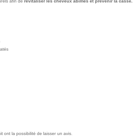
urels afin de
revitaliser
les cheveux abîmés et prévenir la casse.
s
ratés
 ont la possibilité de laisser un avis.