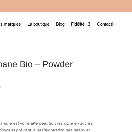

s marques
La boutique
Blog
Fidélité
Contact
nane Bio – Powder
 !
banane est votre allié beauté. Très riche en sucres
adoucit et prévient la déshydratation des peaux et