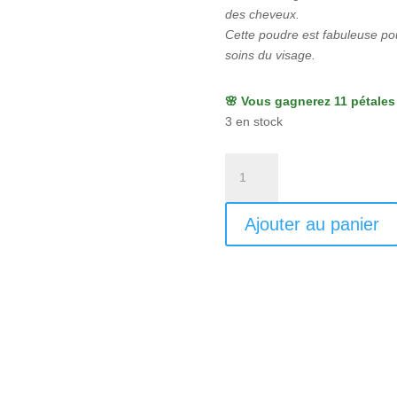
des cheveux.
Cette poudre est fabuleuse pou
soins du visage.
🌸 Vous gagnerez 11 pétales 
3 en stock
quantité
de
Poudre
Ajouter au panier
de
Banane
Bio
-
Powder